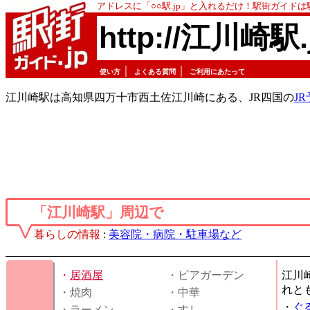
アドレスに「○○駅.jp」と入れるだけ！駅街ガイド
http://江川崎駅.
｜
｜
使い方
よくある質問
ご利用にあたって
江川崎駅は高知県四万十市西土佐江川崎にある、JR四国の
J
「江川崎駅」周辺で
暮らしの情報
:
美容院・病院・駐車場など
・
居酒屋
・ビアガーデン
江川
れと
・焼肉
・中華
・
ぐ
・ラーメン
・すし