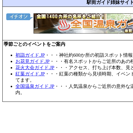
駅街ガイド姉妹サイ
季節ごとのイベントをご案内
初詣ガイド.JP
・・・神社約600か所の初詣スポット情
お花見ガイド.JP
・・・有名スポットからご近所のあの桜
花火大会ガイド.JP
・・・アクセス、打ち上げ本数、見
紅葉ガイド.JP
・・・紅葉の種類から見頃時期、イベン
てます。
全国温泉ガイド.JP
・・・人気温泉からご近所の意外な
内。