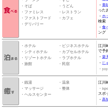
・
美
・そば
・うどん
った
・ファミレス
・レストラン
・
ホ
・ファストフード
・カフェ
検索
・デリバリー
・
食
ング
・ホテル
・ビジネスホテル
江川
で予
・シティホテル
・カプセルホテル
・
楽
・リゾートホテル
・ラブホテル
・
じ
・旅館
・民宿
・yoy
・銭湯
・温泉
江川
・マッサージ
・整体
・is
スポ
・ヘルスセンター
・
高