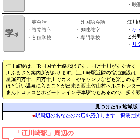
・映画
・英会話
・外国語会話
江川
・教養教室
・趣味教室
・
ケ
と分
・各種学校
・専門学校
・
リ
江川崎駅は、JR四国予土線の駅です。四万十川がすぐ近く
川ふるさと案内所があります。江川崎駅近隣の宿泊施設は
星羅四万十、四万十川でカヌーやキャンプなども楽しめる
ほど近い温泉に入ることが出来る西土佐山村ヘルスセンタ
まんトロッコとホビートレイン停車駅でもあるので、多く
見つけた!jp 地域版
●
駅周辺のあなたのお店を紹介します。掲載に
「江川崎駅」周辺の