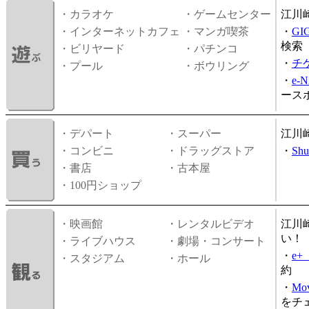
・カラオケ
・ゲームセンター
江川
・インターネットカフェ
・マンガ喫茶
・
GI
検索
・ビリヤード
・パチンコ
・
チ
・プール
・ボウリング
・
e-
ース
・デパート
・スーパー
江川
・コンビニ
・ドラッグストア
・
Shu
・書店
・古本屋
・100円ショップ
・映画館
・レンタルビデオ
江川
い！
・ライブハウス
・劇場・コンサート
・
e
・スタジアム
・ホール
約
・
Mov
をチ