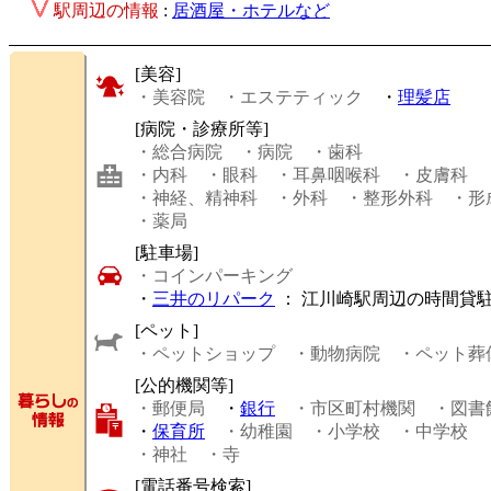
駅周辺の情報
:
居酒屋・ホテルなど
[美容]
・美容院
・エステティック
・
理髪店
[病院・診療所等]
・総合病院
・病院
・歯科
・内科
・眼科
・耳鼻咽喉科
・皮膚科
・神経、精神科
・外科
・整形外科
・形
・薬局
[駐車場]
・コインパーキング
・
三井のリパーク
： 江川崎駅周辺の時間貸
[ペット]
・ペットショップ
・動物病院
・ペット葬
[公的機関等]
・郵便局
・
銀行
・市区町村機関
・図書
・
保育所
・幼稚園
・小学校
・中学校
・神社
・寺
[電話番号検索]